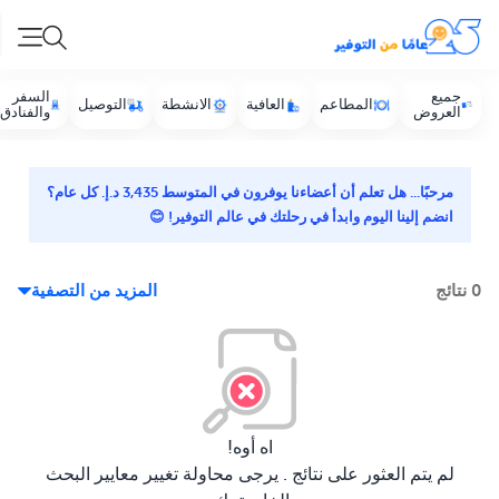
جميع
السفر
المطاعم
العافية
الانشطة
التوصيل
العروض
والفنادق
مرحبًا... هل تعلم أن أعضاءنا يوفرون في المتوسط 3,435 د.إ. كل عام؟
انضم إلينا اليوم وابدأ في رحلتك في عالم التوفير! 😊
0 نتائج
المزيد من التصفية
اه أوه!
لم يتم العثور على نتائج .
يرجى محاولة تغيير معايير البحث